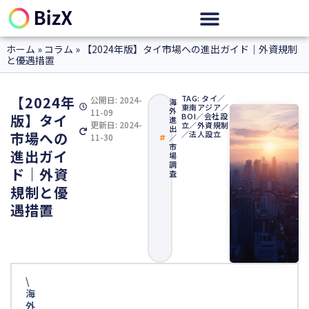
ホーム
»
コラム
»
【2024年版】タイ市場への進出ガイド｜外資規制
と優遇措置
【2024年
TAG:
タイ
／
公開日:
2024-
海
東南アジア
／
外
11-09
版】タイ
BOI
／
会社設
進
更新日: 2024-
立
／
外資規制
出
市場への
／
法人設立
11-30
／
市
進出ガイ
場
調
ド｜外資
査
規制と優
遇措置
\
海
外