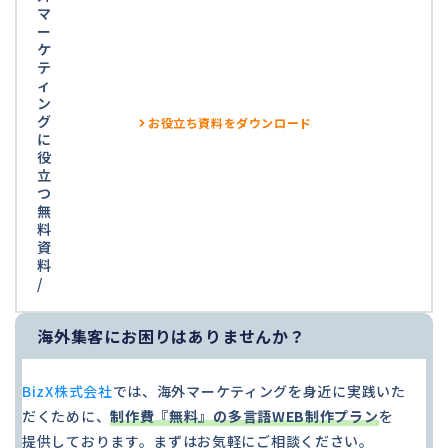
マ
ー
ケ
テ
ィ
ン
グ
お役立ち資料をダウンロード
に
役
立
つ
無
料
資
料
/
海外集客にお困りはありませんか？
BizX株式会社
では、海外マーケティングを身近に実践いた
だくために、
制作費『無料』の多言語WEB制作プラン
を
提供しております。まずはお気軽にご相談ください。