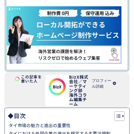
この記事を
BizX株式
書いた人
プロフィー
会社／マ
ーケティ
ル詳細
ング部
海外コラ
ム編集チ
ーム
◆目次
タイ市場の魅力と進出の重要性
タイにおける外国企業の進出を規定する主要法規制