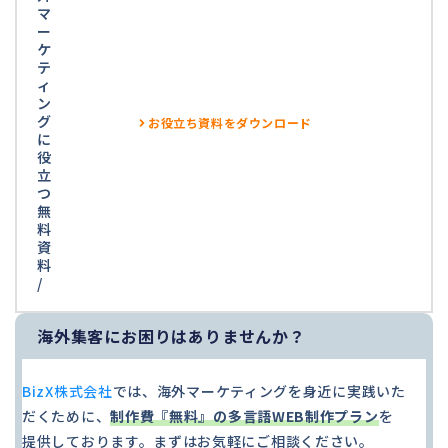
マ
ー
ケ
テ
ィ
ン
グ
お役立ち資料をダウンロード
に
役
立
つ
無
料
資
料
/
海外集客にお困りはありませんか？
BizX株式会社
では、海外マーケティングを身近に実践いた
だくために、
制作費『無料』の多言語WEB制作プラン
を
提供しております。まずはお気軽にご相談ください。