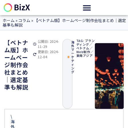
ホーム
»
コラム
»
【ベトナム版】ホームページ制作会社まとめ｜選定
基準も解説
【ベトナ
TAG:
ブラン
公開日:
2024-
海
ディング
／
外
11-29
ム版】ホ
ベトナム
／
マ
更新日: 2024-
Web制作
／
ー
ームペー
東南アジア
12-04
ケ
テ
ジ制作会
ィ
ン
社まとめ
グ
｜選定基
準も解説
\
海
外