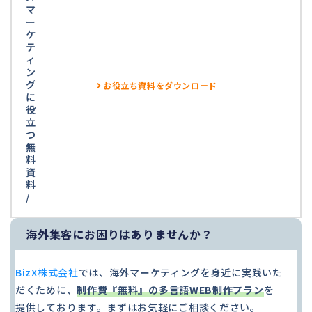
マ
ー
ケ
テ
ィ
ン
グ
お役立ち資料をダウンロード
に
役
立
つ
無
料
資
料
/
海外集客にお困りはありませんか？
BizX株式会社
では、海外マーケティングを身近に実践いた
だくために、
制作費『無料』の多言語WEB制作プラン
を
提供しております。まずはお気軽にご相談ください。