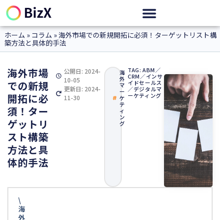
ホーム
»
コラム
»
海外市場での新規開拓に必須！ターゲットリスト構
築方法と具体的手法
海外市場
TAG:
ABM
／
公開日:
2024-
海
CRM
／
インサ
外
10-05
での新規
イドセールス
マ
更新日: 2024-
／
デジタルマ
ー
開拓に必
ーケティング
11-30
ケ
テ
須！ター
ィ
ン
ゲットリ
グ
スト構築
方法と具
体的手法
\
海
外